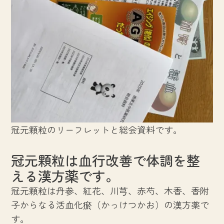
冠元顆粒のリーフレットと総会資料です。
冠元顆粒は血行改善で体調を整
える漢方薬です。
冠元顆粒は丹参、紅花、川芎、赤芍、木香、香附
子からなる活血化瘀（かっけつかお）の漢方薬で
す。