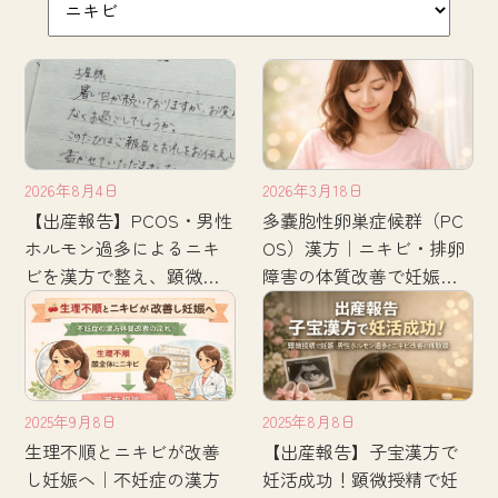
2026年8月4日
2026年3月18日
【出産報告】PCOS・男性
多嚢胞性卵巣症候群（PC
ホルモン過多によるニキ
OS）漢方｜ニキビ・排卵
ビを漢方で整え、顕微授
障害の体質改善で妊娠出
精で妊娠・出産へ
産につながった体験談
2025年9月8日
2025年8月8日
生理不順とニキビが改善
【出産報告】子宝漢方で
し妊娠へ｜不妊症の漢方
妊活成功！顕微授精で妊