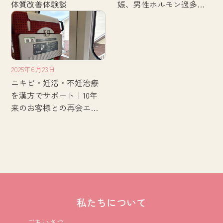
体質改善体験談
娠、男性ホルモン過多と
ニキビ改善の体験談
2025年6月23日
ニキビ・妊活・不妊治療
を漢方でサポート｜10年
来のお客様との再会エピ
ソード
私たちについて
- ごあいさつ