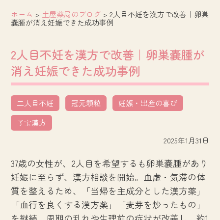
ホーム
>
土屋薬局のブログ
>
2人目不妊を漢方で改善｜卵巣
嚢腫が消え妊娠できた成功事例
2人目不妊を漢方で改善｜卵巣嚢腫が
消え妊娠できた成功事例
二人目不妊
冠元顆粒
妊娠・出産の喜び
子宝漢方
2025年1月31日
37歳の女性が、2人目を希望するも卵巣嚢腫があり
妊娠に至らず、漢方相談を開始。血虚・気滞の体
質を整えるため、「当帰を主成分とした漢方薬」
「血行を良くする漢方薬」「麦芽を炒ったもの」
を継続。周期の乱れや生理前の症状が改善し、約1