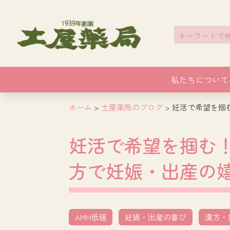
Search
for:
私たちについて
ホーム
>
土屋薬局のブログ
>
妊活で希望を掴
妊活で希望を掴む！
方で妊娠・出産の
AMH低値
妊娠・出産の喜び
漢方・