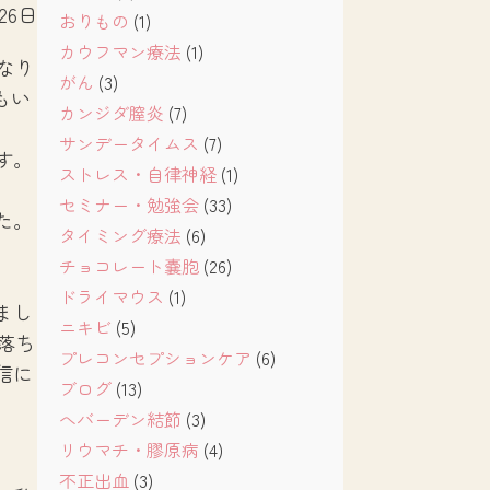
月26日
おりもの
(1)
カウフマン療法
(1)
なり
がん
(3)
もい
カンジダ膣炎
(7)
サンデータイムス
(7)
す。
ストレス・自律神経
(1)
セミナー・勉強会
(33)
た。
タイミング療法
(6)
チョコレート嚢胞
(26)
ドライマウス
(1)
まし
ニキビ
(5)
落ち
プレコンセプションケア
(6)
信に
ブログ
(13)
へバーデン結節
(3)
リウマチ・膠原病
(4)
不正出血
(3)