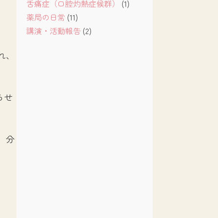
舌痛症（口腔灼熱症候群）
(1)
薬局の日常
(11)
講演・活動報告
(2)
れ、
らせ
、分