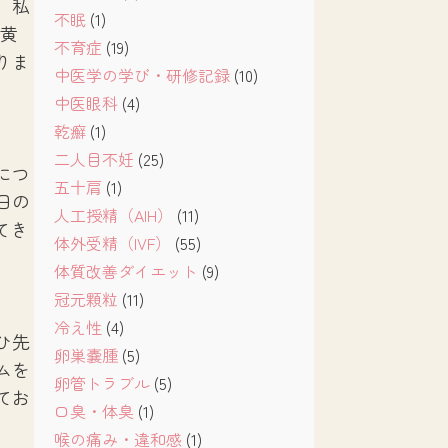
。私
不眠
(1)
る黄
不育症
(19)
りま
中医学の学び・研修記録
(10)
中医眼科
(4)
乾癬
(1)
二人目不妊
(25)
につ
五十肩
(1)
日の
人工授精（AIH）
(11)
てき
体外受精（IVF）
(55)
体質改善ダイエット
(9)
冠元顆粒
(11)
冷え性
(4)
ひ先
卵巣嚢腫
(5)
ムを
卵管トラブル
(5)
てお
口臭・体臭
(1)
喉の痛み・違和感
(1)