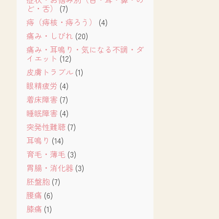
ど・舌）
(7)
痔（痔核・痔ろう）
(4)
痛み・しびれ
(20)
痛み・耳鳴り・気になる不調・ダ
イエット
(12)
皮膚トラブル
(1)
眼精疲労
(4)
着床障害
(7)
睡眠障害
(4)
突発性難聴
(7)
耳鳴り
(14)
育毛・薄毛
(3)
胃腸・消化器
(3)
胚盤胞
(7)
腰痛
(6)
膝痛
(1)