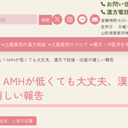
お問い合わ
漢方電話相
検索
営業時間 9:00
定休日 日曜
山形県東根市神町
土屋薬局の漢方相談
土屋薬局のブログ
漢方・中医学を
む！AMHが低くても大丈夫、漢方で妊娠・出産の嬉しい報告
AMHが低くても大丈夫、漢
嬉しい報告
妊活 人気の記事