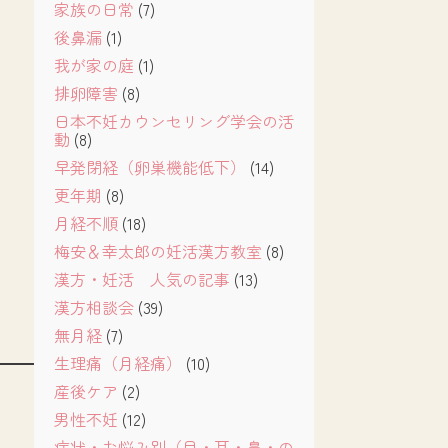
家族の日常
(7)
後鼻漏
(1)
我が家の庭
(1)
排卵障害
(8)
日本不妊カウンセリング学会の活
動
(8)
早発閉経（卵巣機能低下）
(14)
更年期
(8)
月経不順
(18)
梅安＆幸太郎の妊活漢方教室
(8)
漢方・妊活 人気の記事
(13)
漢方相談会
(39)
無月経
(7)
生理痛（月経痛）
(10)
産後ケア
(2)
男性不妊
(12)
症状・お悩み別（目・耳・鼻・の