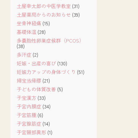
土屋幸太郎の中医学教室
(31)
土屋薬局からのお知らせ
(39)
坐骨神経痛
(15)
基礎体温
(28)
多嚢胞性卵巣症候群（PCOS）
(38)
多汗症
(2)
妊娠・出産の喜び
(130)
妊娠力アップの身体づくり
(51)
婦宝当帰膠
(21)
子どもの体質改善
(5)
子宝漢方
(33)
子宮内膜症
(34)
子宮筋腫
(6)
子宮腺筋症
(14)
子宮頚部異形
(1)