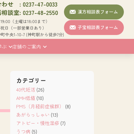
せ : 0237-47-0033
談室: 0237-48-2550
~19:00（土曜は18:00まで）
/祝日（一部営業日あり）
中央1-10-7 (神町駅から徒歩7分)
学ぶ
店舗のご案内
カテゴリー
40代妊活
(26)
AMH低値
(10)
PMS（月経前症候群）
(8)
あがらっしゃい
(13)
アトピー・慢性湿疹
(7)
うつ病
(5)