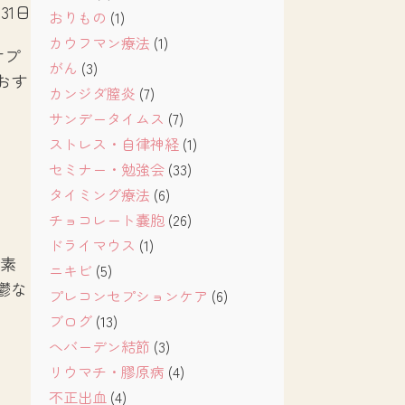
月31日
おりもの
(1)
カウフマン療法
(1)
サプ
がん
(3)
おす
カンジダ膣炎
(7)
サンデータイムス
(7)
ストレス・自律神経
(1)
セミナー・勉強会
(33)
タイミング療法
(6)
チョコレート嚢胞
(26)
ドライマウス
(1)
が素
ニキビ
(5)
鬱な
プレコンセプションケア
(6)
ブログ
(13)
へバーデン結節
(3)
リウマチ・膠原病
(4)
不正出血
(4)