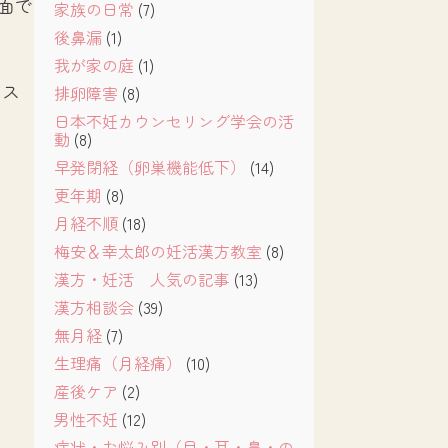
面で
家族の日常
(7)
後鼻漏
(1)
我が家の庭
(1)
、ス
排卵障害
(8)
日本不妊カウンセリング学会の活
動
(8)
早発閉経（卵巣機能低下）
(14)
更年期
(8)
月経不順
(18)
梅安＆幸太郎の妊活漢方教室
(8)
漢方・妊活 人気の記事
(13)
漢方相談会
(39)
無月経
(7)
生理痛（月経痛）
(10)
産後ケア
(2)
男性不妊
(12)
症状・お悩み別（目・耳・鼻・の