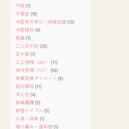
不眠
(1)
不育症
(19)
中医学の学び・研修記録
(10)
中医眼科
(4)
乾癬
(1)
二人目不妊
(25)
五十肩
(1)
人工授精（AIH）
(11)
体外受精（IVF）
(56)
体質改善ダイエット
(9)
冠元顆粒
(11)
冷え性
(4)
卵巣嚢腫
(5)
卵管トラブル
(5)
口臭・体臭
(1)
喉の痛み・違和感
(1)