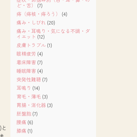
ど・舌）
(7)
痔（痔核・痔ろう）
(4)
痛み・しびれ
(20)
痛み・耳鳴り・気になる不調・ダ
イエット
(12)
皮膚トラブル
(1)
眼精疲労
(4)
着床障害
(7)
睡眠障害
(4)
突発性難聴
(7)
耳鳴り
(14)
育毛・薄毛
(3)
胃腸・消化器
(3)
胚盤胞
(7)
腰痛
(6)
)と
膝痛
(1)
強、