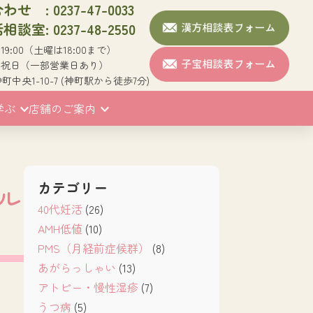
せ : 0237-47-0033
談室: 0237-48-2550
~19:00（土曜は18:00まで）
/祝日（一部営業日あり）
中央1-10-7 (神町駅から徒歩7分)
学ぶ
店舗のご案内
カテゴリー
ル
40代妊活
(26)
AMH低値
(10)
PMS（月経前症候群）
(8)
あがらっしゃい
(13)
アトピー・慢性湿疹
(7)
うつ病
(5)