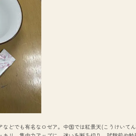
アなどでも有名なロゼア。中国では紅景天(こうけいてん
ッキリ。集中力アップに。迷いを断ち切り、試験前や勉