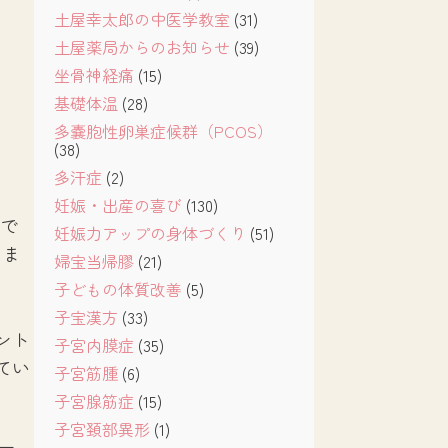
土屋幸太郎の中医学教室
(31)
土屋薬局からのお知らせ
(39)
坐骨神経痛
(15)
基礎体温
(28)
多嚢胞性卵巣症候群（PCOS）
(38)
多汗症
(2)
妊娠・出産の喜び
(130)
色で
妊娠力アップの身体づくり
(51)
きま
婦宝当帰膠
(21)
子どもの体質改善
(5)
子宝漢方
(33)
ント
子宮内膜症
(35)
てい
子宮筋腫
(6)
子宮腺筋症
(15)
子宮頚部異形
(1)