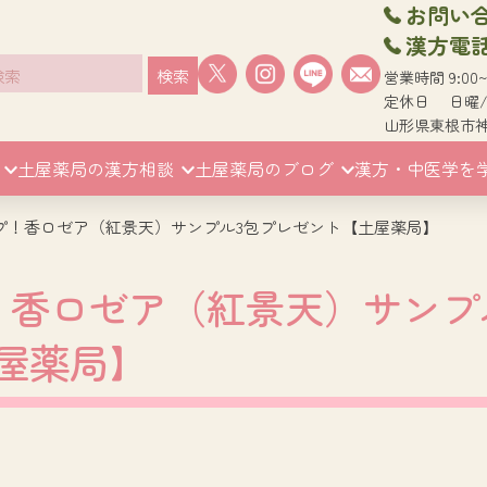
お問い合わ
漢方電話相
検索
営業時間 9:00
定休日 日曜
山形県東根市神町
土屋薬局の漢方相談
土屋薬局のブログ
漢方・中医学を
プ！香ロゼア（紅景天）サンプル3包プレゼント【土屋薬局】
！香ロゼア（紅景天）サンプ
屋薬局】