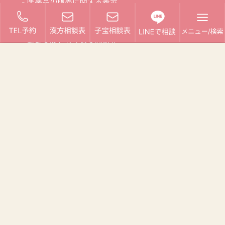
- 医薬品の販売に関する表示
- 特定商取引に基づく表記
- 調剤薬局としての業務紹介
- 皆さまの安心をささえる取り組み
相談表フォーム
- 漢方相談表フォーム
- 子宝相談表フォーム
- お問い合わせ
- プライバシーポリシー
各SNSもやってます！